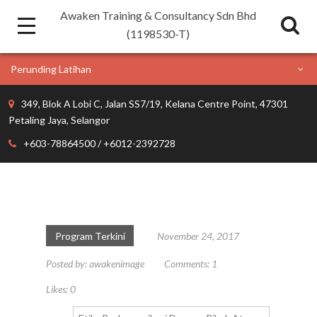
Awaken Training & Consultancy Sdn Bhd
(1198530-T)
Perunding Latihan
349, Blok A Lobi C, Jalan SS7/19, Kelana Centre Point, 47301
Petaling Jaya, Selangor
+603-78864500 / +6012-2392728
Program Terkini
November 24, 2017
Posted by:
awakenimage
Comments:
1
Likes:
0