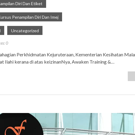
mpilan Diri Dan Etiket
ursus Penampilan Diri Dan Imej
l
Uncategorized
kes:
0
Bahagian Perkhidmatan Kejuruteraan, Kementerian Kesihatan Mala
t Ilahi kerana di atas keizinanNya, Awaken Training &…