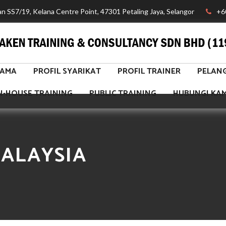
lan SS7/19, Kelana Centre Point, 47301 Petaling Jaya, Selangor
+6
TAMA
PROFIL SYARIKAT
PROFIL TRAINER
PELAN
N-HOUSE TRAINING
PUBLIC TRAINING
HUBUNGI KAM
MALAYSIA