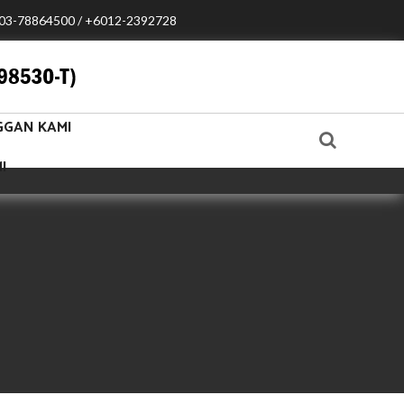
03-78864500 / +6012-2392728
GGAN KAMI
I