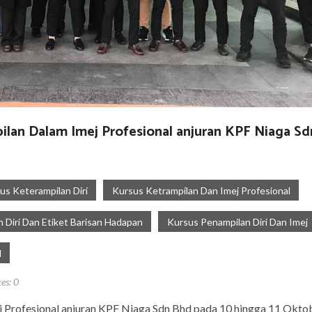
ilan Dalam Imej Profesional anjuran KPF Niaga S
us Keterampilan Diri
Kursus Ketrampilan Dan Imej Profesional
 Diri Dan Etiket Barisan Hadapan
Kursus Penampilan Diri Dan Imej
l
kes:
0
j Profesional anjuran KPF Niaga Sdn Bhd pada 10 hingga 11 Okt