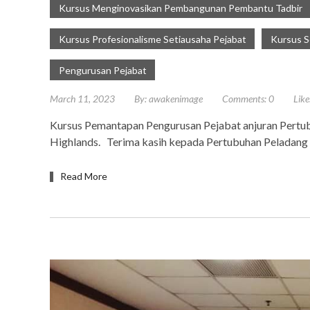
Kursus Menginovasikan Pembangunan Pembantu Tadbir
Kursus Profesionalisme Setiausaha Pejabat
Kursus S
Pengurusan Pejabat
March 11, 2023
By:
awakenimage
Comments:
0
Like
Kursus Pemantapan Pengurusan Pejabat anjuran Pertu
Highlands. Terima kasih kepada Pertubuhan Peladang 
Read More