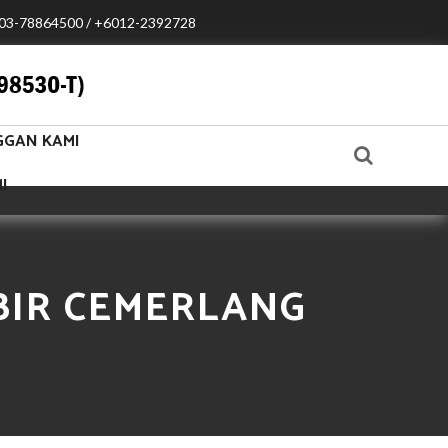
03-78864500 / +6012-2392728
GGAN KAMI
I
BIR CEMERLANG