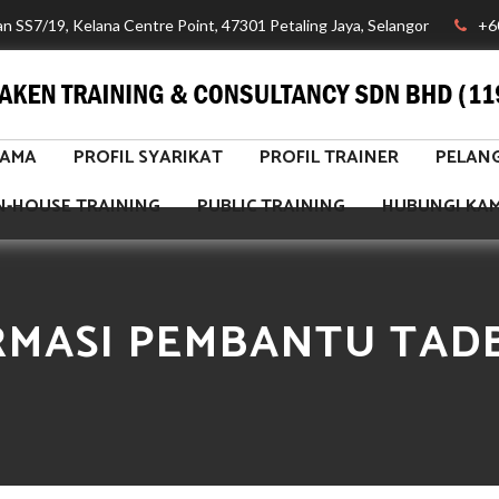
lan SS7/19, Kelana Centre Point, 47301 Petaling Jaya, Selangor
+6
TAMA
PROFIL SYARIKAT
PROFIL TRAINER
PELAN
N-HOUSE TRAINING
PUBLIC TRAINING
HUBUNGI KAM
RMASI PEMBANTU TAD